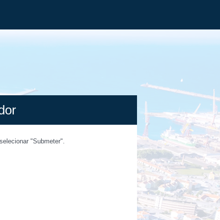
dor
selecionar "Submeter".